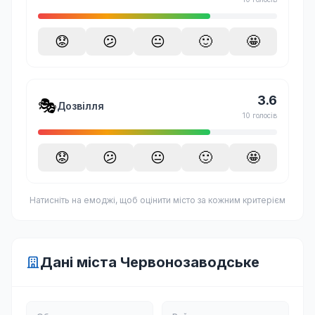
😟
😕
😐
🙂
🤩
3.6
🎭
Дозвілля
10 голосів
😟
😕
😐
🙂
🤩
Натисніть на емоджі, щоб оцінити місто за кожним критерієм
Дані міста Червонозаводське