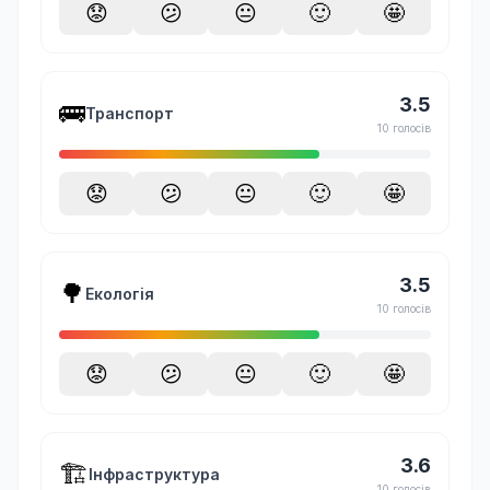
😟
😕
😐
🙂
🤩
3.5
🚌
Транспорт
10 голосів
😟
😕
😐
🙂
🤩
3.5
🌳
Екологія
10 голосів
😟
😕
😐
🙂
🤩
3.6
🏗️
Інфраструктура
10 голосів