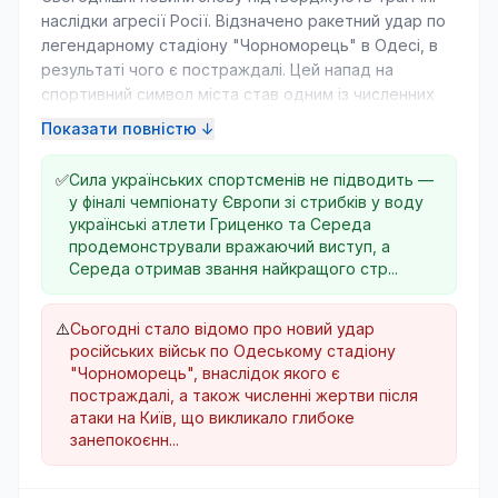
наслідки агресії Росії. Відзначено ракетний удар по
легендарному стадіону "Чорноморець" в Одесі, в
результаті чого є постраждалі. Цей напад на
спортивний символ міста став одним із численних
атак, які відбулися за ніч, коли російські війська
Показати повністю ↓
обстріляли різні території України, зокрема і
Сумщину, де постраждали покупці на ринку.
✅
Сила українських спортсменів не підводить —
у фіналі чемпіонату Європи зі стрибків у воду
На фоні цих нападів, президент Зеленський
українські атлети Гриценко та Середа
анонсував кадрові зміни у ЗСУ, що свідчить про
продемонстрували вражаючий виступ, а
необхідність адаптації до нових викликів. Ситуація в
Середа отримав звання найкращого стр...
Україні залишається напруженою: повітряні сили
відзначили відбиття значної кількості дронів, але
⚠️
Сьогодні стало відомо про новий удар
неможливо уникнути жертв серед цивільного
російських військ по Одеському стадіону
населення.
"Чорноморець", внаслідок якого є
постраждалі, а також численні жертви після
Утім, не всі новини сьогодні похмурі. У спорті наші
атаки на Київ, що викликало глибоке
герої продовжують радувати успіхами, зокрема,
занепокоєнн...
Еліна Світоліна продемонструвала рішучу перемогу
на тенісному турнірі в Торонто. Ці досягнення є