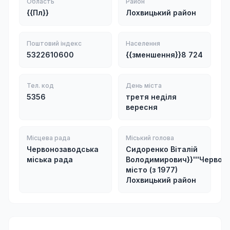
Область
Район
{{Пл}}
Лохвицький район
Поштовий індекс
Населення
5322610600
{{зменшення}}8 724
Тел. код
День міста
5356
третя неділя
вересня
Місцева рада
Міський голова
Червонозаводська
Сидоренко Віталій
міська рада
Володимирович}}'''Червоноз
місто (з 1977)
Лохвицький район