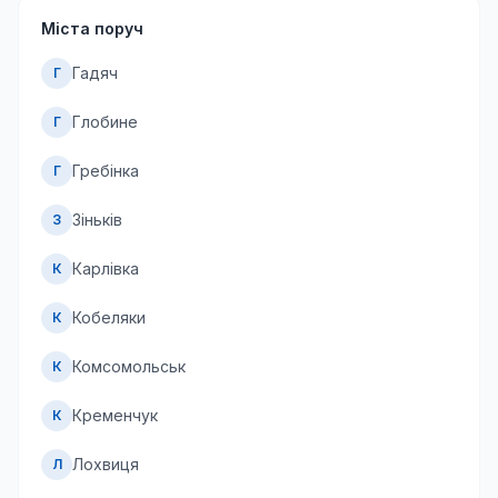
Міста поруч
Гадяч
Г
Глобине
Г
Гребінка
Г
Зіньків
З
Карлівка
К
Кобеляки
К
Комсомольськ
К
Кременчук
К
Лохвиця
Л