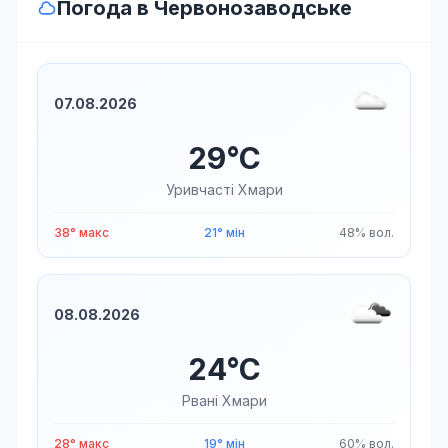
Погода в Червонозаводське
07.08.2026
29°C
Уривчасті Хмари
38° макс
21° мін
48% вол.
08.08.2026
24°C
Рвані Хмари
28° макс
19° мін
60% вол.